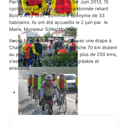
Partis de Bois d'Arcy (78) le 1er Juin 2013, 15
cyclos ont participé à cette randonnée reliant
Bois d'Arcy (89), commune éponyme de 33
habitants. Ils ont été accueillis le 2 juin par le
Maire, Monsieur Gilles Monnier.
Ils ont fait la route en 2 jours, avec une étape à
Charny, après 180 km. Le dimanche 70 km étaient
au programme. Cette balade de plus de 250 kms,
s'est faite avec un temps très agréable et
ensoleillé.