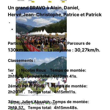
Un grand BRAVO à Alain, Daniel,
Hervé,Jean-Christophe, Patrice et Patrick
.
11 475 .
Participants :
Parcours de
130kms.
30,27km/h.
La moyenne :
Classements :
1er : Nicolas Roux Temps de montée:
2h19.51. Temps total : 4h13mn 41s.
2éme : Peter Pouly Temps de montée:
2h20.11 . Temps total : 4h15mn11s.
3éme: Julien Absalon Temps de montée:
2h19.57. Temps total: 4h15mn48s.