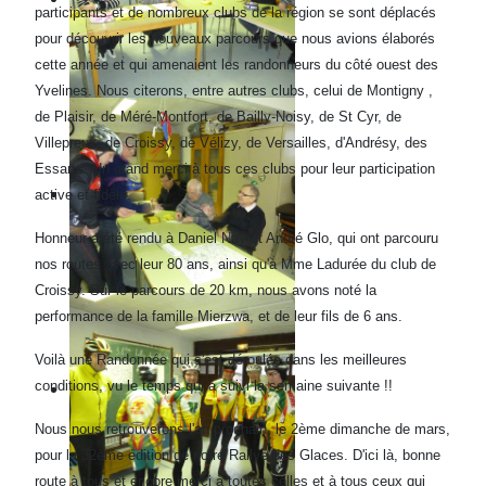
participants et de nombreux clubs de la région se sont déplacés
pour découvrir les nouveaux parcours que nous avions élaborés
cette année et qui amenaient les randonneurs du côté ouest des
Yvelines. Nous citerons, entre autres clubs, celui de Montigny ,
de Plaisir, de Méré-Montfort, de Bailly-Noisy, de St Cyr, de
Villepreux, de Croissy, de Vélizy, de Versailles, d'Andrésy, des
Essarts. Un grand merci à tous ces clubs pour leur participation
active et fidèle.
Honneur a été rendu à Daniel Nay et André Glo, qui ont parcouru
nos routes avec leur 80 ans, ainsi qu'à Mme Ladurée du club de
Croissy. Sur le parcours de 20 km, nous avons noté la
performance de la famille Mierzwa, et de leur fils de 6 ans.
Voilà une Randonnée qui s'est déroulée dans les meilleures
conditions, vu le temps qui a suivi la semaine suivante !!
Nous nous retrouverons l'an prochain, le 2ème dimanche de mars,
pour la 32ème édition de notre Rallye des Glaces. D'ici là, bonne
route à tous et encore merci à toutes celles et à tous ceux qui